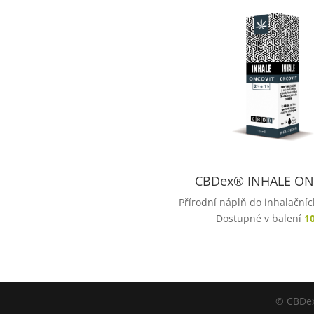
CBDex® INHALE ON
Přírodní náplň do inhalačníc
Dostupné v balení
1
© CBDe