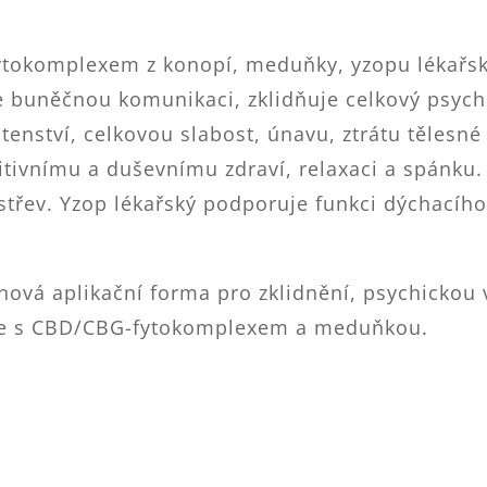
ytokomplexem z konopí, meduňky, yzopu lékařské
je buněčnou komunikaci, zklidňuje celkový psyc
hutenství, celkovou slabost, únavu, ztrátu těles
gnitivnímu a duševnímu zdraví, relaxaci a spánk
 střev. Yzop lékařský podporuje funkci dýchacíh
nová aplikační forma pro zklidnění, psychickou
že s CBD/CBG-fytokomplexem a meduňkou.