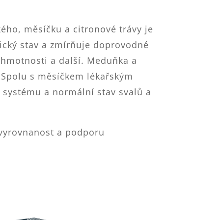
ho, měsíčku a citronové trávy je
hický stav a zmírňuje doprovodné
né hmotnosti a další. Meduňka a
u. Spolu s měsíčkem lékařským
o systému a normální stav svalů a
 vyrovnanost a podporu