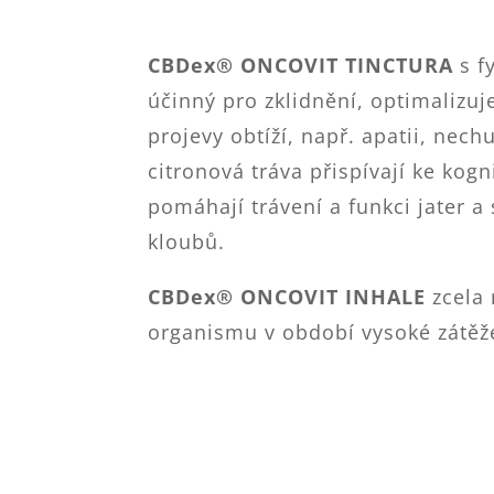
CBDex® ONCOVIT TINCTURA
s f
účinný pro zklidnění, optimalizu
projevy obtíží, např. apatii, nec
citronová tráva přispívají ke ko
pomáhají trávení a funkci jater a
kloubů.
CBDex® ONCOVIT INHALE
zcela 
organismu v období vysoké zátě