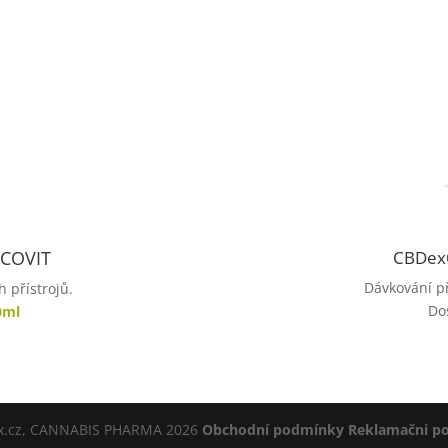
COVIT
CBDex
Dávkování př
h přístrojů.
Do
0ml
x.cz, CANNABIS PHARMA
2026
Obchodní podmínky
Reklamačni p