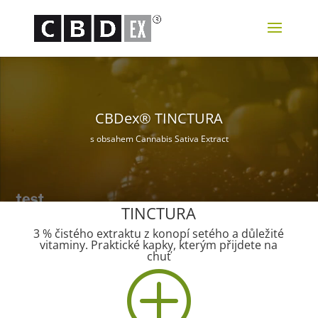
Video
přehrávač
CBDex® TINCTURA
s obsahem Cannabis Sativa Extract
TINCTURA
3 % čistého extraktu z konopí setého a důležité
vitaminy. Praktické kapky, kterým přijdete na
chuť
P